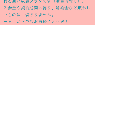
れる通い放題プランです（満員時除く）。
​入会金や契約期間の縛り、解約金など煩わし
いものは一切ありません。
一ヶ月からでもお気軽にどうぞ！
こちらから
​UeL Passport1を購入
​※会員登録が必要です。会員登録は無
料です。
※アプリからでもご購入いただけます。
お支払い画面のサンプル
お支払い画面で「開始日」をご指定の上、
クレジットカードでご購入ください。