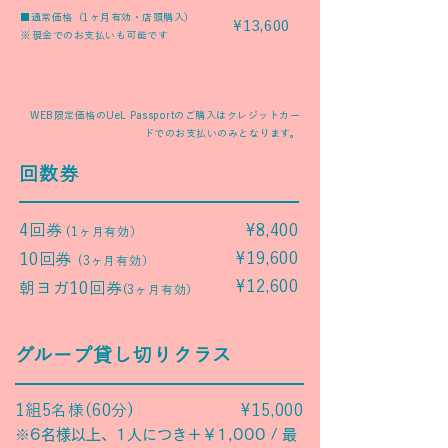
■通常価格（1ヶ月有効・店頭購入）
¥13,600
※現金でのお支払いも可能です
【WEB限定価格】UeL Passport１ ご購入
はこちら
WEB限定価格のUeL Passportのご購入はクレジットカー
ドでのお支払いのみとなります。
回数券
4回券
¥8,400
(1ヶ月有効）
¥19,600
10回券
(3ヶ月有効）
​¥12,600
朝ヨガ10回券
(3ヶ月有効）
グループ貸し切りクラス
1組5名様(60分)
¥15,000
※6名様以上、1人につき＋￥1,000 / 最